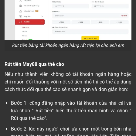
Rút tiền bằng tài khoản ngân hàng rất tiện lợi cho anh em
Rút tiền May88 qua thẻ cào
Nếu như thành viên không có tài khoản ngân hàng hoặc
chị muốn đổi thưởng với một số tiền nhỏ thì có thể áp dụng
cách thức đổi qua thẻ cào sẽ nhanh gọn và đơn giản hơn:
Bước 1: cũng đăng nhập vào tài khoản của nhà cái và
lựa chọn “ Rút tiền” hiển thị ở trên màn hình và chọn “
Rút qua thẻ cào”.
Bước 2: lúc này người chơi lựa chọn một trong bốn nhà