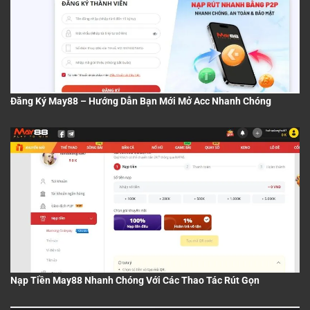
Đăng Ký May88 – Hướng Dẫn Bạn Mới Mở Acc Nhanh Chóng
Nạp Tiền May88 Nhanh Chóng Với Các Thao Tác Rút Gọn