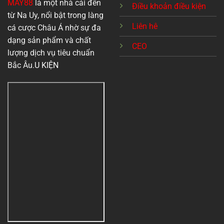
MAY88
là một nhà cái đến
Điều khoản điều kiện
từ Na Uy, nổi bật trong làng
Liên hê
cá cược Châu Á nhờ sự đa
dạng sản phẩm và chất
CEO
lượng dịch vụ tiêu chuẩn
Bắc Âu.
U KIỆN