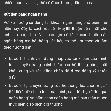
nhiều thành viên, cụ thể sẽ được hướng dẫn như sau:
Rút tiền bằng ngân hàng
Với xu hướng sử dụng tài khoản ngân hàng phổ biến như
hiện nay, đây là cách rút tiền May88 thuận tiện nhất cho
anh em cược thủ. Nếu các bạn có tài khoản thuộc các
ngân hàng mà hệ thống liên kết, có thể lựa chọn và làm
theo hướng dẫn:
Bước 1: thành viên đăng nhập vào tài khoản của mình
trên chuyên trang chính thức của hệ thống bằng mật
khẩu cùng với tên đăng nhập đã được đăng ký trước
đấy.
Bước 2: tại chuyên trang của hệ thống, lựa chọn mục “
Rút tiền” hiển thị ở trên màn hình, sau đó chọn “ Rút qua
ngân hàng” và bấm chọn ngân hàng mà bản thân muốn
thực hiện giao dịch đổi thưởng.