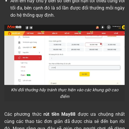
Anh em hãy chú ý đến số tiền giới hạn tối thiểu cùng với
tối đa, bên cạnh đó là số lần được đổi thưởng mỗi ngày
do hệ thống quy định.
Khi đổi thưởng hãy tránh thực hiện vào các khung giờ cao
điểm
Các phương thức
rút tiền May88
được ưa chuộng nhất
cùng các thao tác đơn giản đã được chia sẻ đến bạn rồi
đó. Mong rằng qua đây sẽ giúp cho người chơi dễ dàng