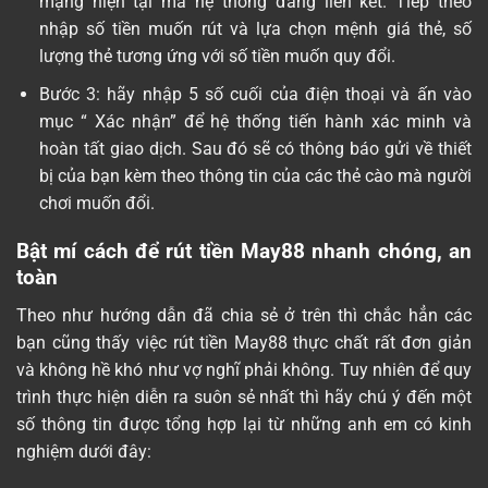
mạng hiện tại mà hệ thống đang liên kết. Tiếp theo
nhập số tiền muốn rút và lựa chọn mệnh giá thẻ, số
lượng thẻ tương ứng với số tiền muốn quy đổi.
Bước 3: hãy nhập 5 số cuối của điện thoại và ấn vào
mục “ Xác nhận” để hệ thống tiến hành xác minh và
hoàn tất giao dịch. Sau đó sẽ có thông báo gửi về thiết
bị của bạn kèm theo thông tin của các thẻ cào mà người
chơi muốn đổi.
Bật mí cách để rút tiền May88 nhanh chóng, an
toàn
Theo như hướng dẫn đã chia sẻ ở trên thì chắc hẳn các
bạn cũng thấy việc rút tiền May88 thực chất rất đơn giản
và không hề khó như vợ nghĩ phải không. Tuy nhiên để quy
trình thực hiện diễn ra suôn sẻ nhất thì hãy chú ý đến một
số thông tin được tổng hợp lại từ những anh em có kinh
nghiệm dưới đây: