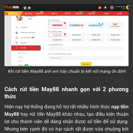
Khi rút tiền May88 anh em hãy chuẩn bị kết nối mạng ổn định
Cách rút tiền May88 nhanh gọn với 2 phương
thức
Hiện nay hệ thống đang hỗ trợ rất nhiều hình thức
nạp tiền
May88
hay rút tiền May88 khác nhau, tạo điều kiện thuận
lợi cho thành viên dễ dàng nhận được số tiền để sử dụng.
Nhưng bên cạnh đó có hai cách rất được vừa chuộng bởi